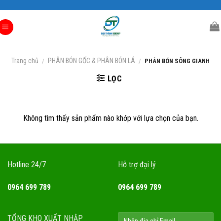
Skip
to
content
Trang chủ
PHÂN BÓN GỐC & PHÂN BÓN LÁ
/
/
PHÂN BÓN SÔNG GIANH
LỌC
Không tìm thấy sản phẩm nào khớp với lựa chọn của bạn.
Hotline 24/7
Hỗ trợ đại lý
0964 699 789
0964 699 789
TỔNG KHO XUẤT NHẬP